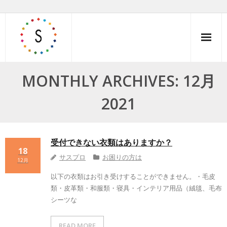
Skip
to
content
MONTHLY ARCHIVES: 12月
2021
受付できない衣類はありますか？
18
サスプロ
お困りの方は
12月
以下の衣類はお引き受けすることができません。・毛皮
類・皮革類・和服類・寝具・インテリア用品（絨毯、毛布
シーツな
READ MORE